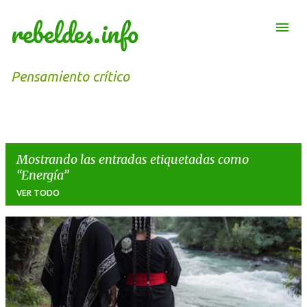
rebeldes.info
Ir al contenido principal
Pensamiento crítico
Mostrando las entradas etiquetadas como
Energía
VER TODO
E
n
t
r