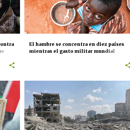
contra
El hambre se concentra en diez países
ue
mientras el gasto militar mundial
alcanza un nuevo récord
til y
uestas
NAL
DERECHOS HUMANOS
INTERNACIONAL