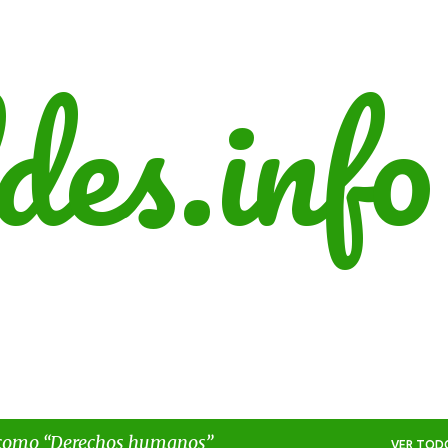
Ir al contenido principal
des.info
 como
Derechos humanos
VER TOD