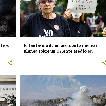
DERECHOS HUMANOS
INTERNACIONAL
+
+
SALUD PÚBLICA
ntros
El fantasma de un accidente nuclear
planea sobre un Oriente Medio en
rdeos
llamas: la ONU advierte de una
catástrofe humanitaria sin precedentes
tras el ataque a Irán
A
DERECHOS HUMANOS
INTERNACIONAL