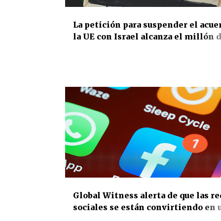
La petición para suspender el acue
la UE con Israel alcanza el millón 
firmas: la ciudadanía europea fuerz
Bruselas a posicionarse ante las
violaciones de los derechos human
gobierno de Netanyahu
DERECHOS HUMANOS
INTERNACIONAL
Global Witness alerta de que las r
sociales se están convirtiendo en 
arma de desinformación contra los