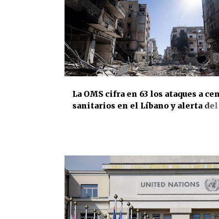
DERECHOS HUMANOS
INTERNACIONAL
SALUD PÚBLICA
SANIDAD
La OMS cifra en 63 los ataques a ce
sanitarios en el Líbano y alerta del
colapso del sistema por los bomba
de Israel sobre infraestructuras
esenciales para la población civil
DERECHOS HUMANOS
INTERNACIONAL
JUSTICI