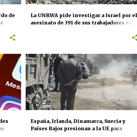
rdo de
La UNRWA pide investigar a Israel por e
de
asesinato de 391 de sus trabajadores en
a a
Gaza
os del
DERECHOS HUMANOS
INTERNACIONAL
edes
España, Irlanda, Dinamarca, Suecia y
un
Países Bajos presionan a la UE para
suspender el acuerdo de asociación con