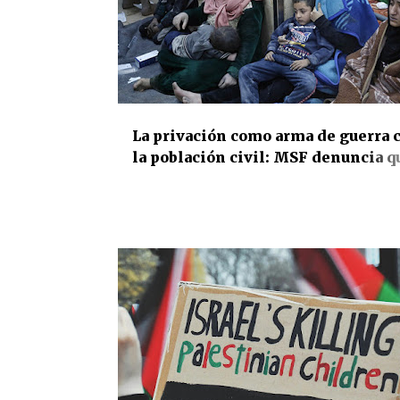
La privación como arma de guerra 
la población civil: MSF denuncia q
Israel ha llevado a Gaza a niveles
“alarmantes” de desnutrición infan
materna por las restricciones imp
a la entrada de ayuda humanitaria
ACTIVISMO
DERECHOS HUMANOS
INTERNACIO