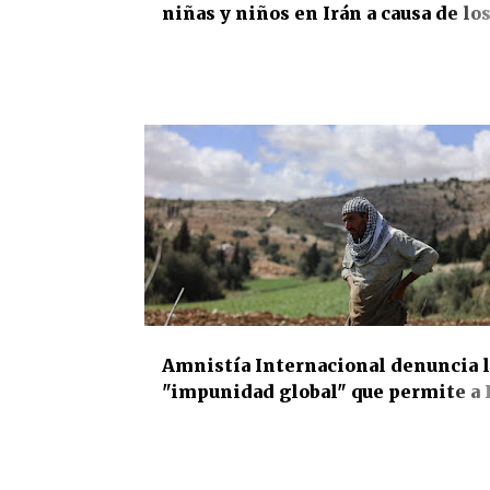
niñas y niños en Irán a causa de lo
bombardeos israelíes y estadouni
y alerta del brutal impacto de la gu
en la infancia
DERECHOS HUMANOS
INTERNACIONAL
Amnistía Internacional denuncia l
"impunidad global" que permite a 
acelerar la anexión ilegal del terri
palestino ocupado en Cisjordania