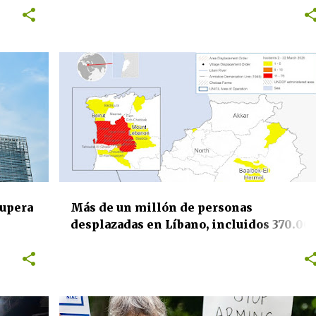
la
Israel por su brutal ataque al Líbano
DERECHOS HUMANOS
EDUCACIÓN
INTERNACIONAL
SALUD PÚBLICA
SANIDAD
+
supera
Más de un millón de personas
desplazadas en Líbano, incluidos 370.00
on
niñas y niños, ante la intensificación de
 los
los ataques israelíes sobre áreas civiles