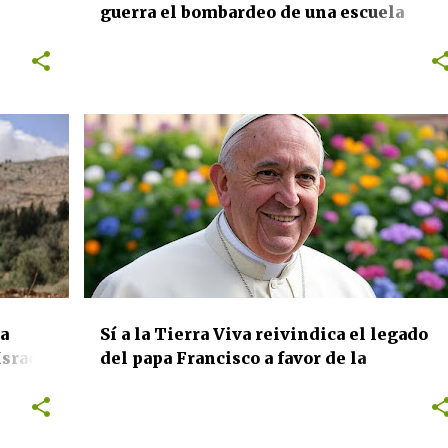
s
guerra el bombardeo de una escuela
denses
femenina en Irán
erra
ACTIVISMO
BIODIVERSIDAD
+
5
a
Sí a la Tierra Viva reivindica el legado
Israel
del papa Francisco a favor de la
torio
naturaleza y la protección de las
comunidades en su lucha social contra l
minería de tierras raras