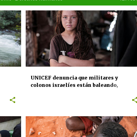
+
DERECHOS HUMANOS
INTERNACIONAL
UNICEF denuncia que militares y
colonos israelíes están baleando,
apuñalando y rociando con gas pimienta
sa de
a menores palestinos en la Cisjordania
ocupada
DERECHOS HUMANOS
INTERNACIONAL