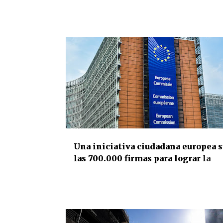
defensores indígenas en Guatema
DERECHOS HUMANOS
INTERNACIONAL
Una iniciativa ciudadana europea 
las 700.000 firmas para lograr la
suspensión del acuerdo de la UE c
Israel por su reiterada violación de
derechos humanos