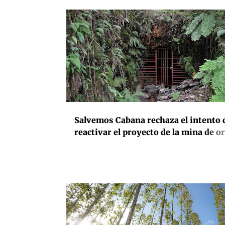
ayuda humanitaria
ACTIVISMO
CONTAMINACIÓN
EXTRACTIVISMO
GALICIA
MEDIOAMBIENTE
MINERÍA
Salvemos Cabana rechaza el intento 
reactivar el proyecto de la mina de o
Corcoesto y alerta de sus riesgos
ambientales
ACTIVISMO
BIODIVERSIDAD