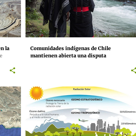
MEDIOAMBIENTE
+
n la
Comunidades indígenas de Chile
e
mantienen abierta una disputa
ura) y
internacional contra la energética estatal
ta de
noruega Statkraft en defensa de sus
espacios sagrados
ACTIVISMO
CONTAMINACIÓN
MEDIOAMBIENTE
+
SALUD PÚBLICA