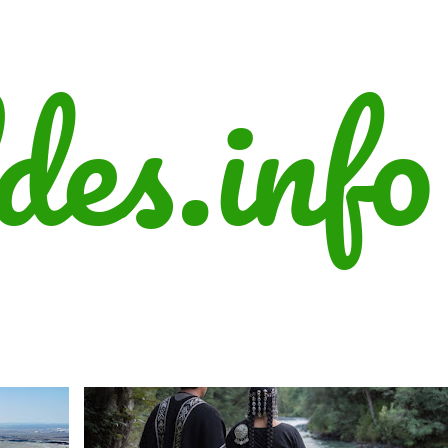
Ir al contenido principal
des.info
+
1
DERECHOS HUMANOS
ENERGÍA
INTERNACIONAL