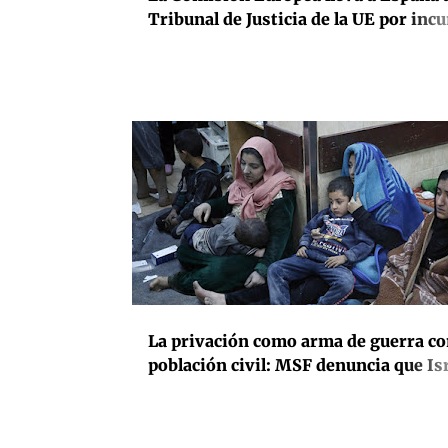
Tribunal de Justicia de la UE por inc
la normativa sobre depuración de ag
residuales
DERECHOS HUMANOS
INTERNACIONAL
La privación como arma de guerra co
población civil: MSF denuncia que Is
llevado a Gaza a niveles “alarmantes
desnutrición infantil y materna por 
restricciones impuestas a la entrada