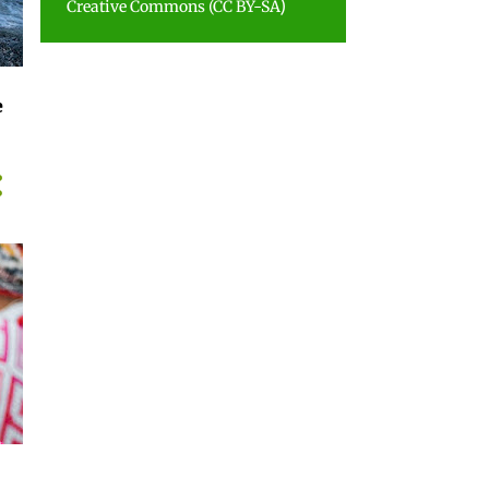
)
Creative Commons (CC BY-SA
e