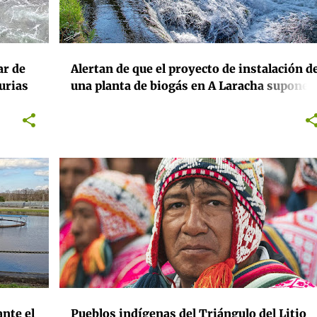
ar de
Alertan de que el proyecto de instalación d
urias
una planta de biogás en A Laracha supone
un riesgo ambiental “inasumible” para el
río Anllóns y la red hidrográfica Galicia-
Costa
ACTIVISMO
EXTRACTIVISMO
INTERNACIONAL
MEDIOAMBIENTE
MINERÍA
+
nte el
Pueblos indígenas del Triángulo del Litio