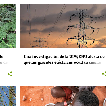
BIODIVERSIDAD
CONSERVACIÓN
ENERGÍA
+
INVESTIGACIÓN
MEDIOAMBIENTE
+
de
Una investigación de la UPV/EHU alerta de
ro de
que las grandes eléctricas ocultan casi la
mitad de los daños que provocan a la
biodiversidad
+
2
DERECHOS HUMANOS
INTERNACIONAL