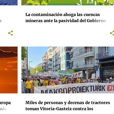
La contaminación ahoga las cuencas
a
mineras ante la pasividad del Gobierno
mercado
asturiano
+
ACTIVISMO
ENERGÍA
EUSKADI
MEDIOAMBIENTE
RENOVABLES
+
uropa
Miles de personas y decenas de tractores
gada
toman Vitoria-Gasteiz contra los