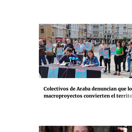
del verano
ACTIVISMO
ENERGÍA
EUSKADI
MEDIOAMBIE
RENOVABLES
Colectivos de Araba denuncian que l
macroproyectos convierten el territo
un "tablero de especulación" para las
grandes energéticas y llaman a movi
el 23 de mayo contra el plan de renov
del Gobierno Vasco