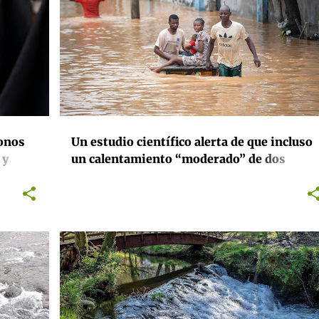
CAMBIO CLIMÁTICO
CIENCIA
INTERNACIONAL
+
INVESTIGACIÓN
lonos
Un estudio científico alerta de que incluso
 y
un calentamiento “moderado” de dos
s
grados puede desencadenar impactos
climáticos extremos a nivel global
+
ACTIVISMO
BIODIVERSIDAD
CONSERVACIÓN
CONTAMINACIÓN
ENERGÍA
GALICIA
+