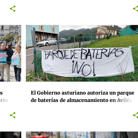
megaproyectos energéticos y
especulativos fomentados por grandes
corporaciones y fondos de inversión
NTE
ACTIVISMO
ASTURIAS
ENERGÍA
MEDIOAMBIENTE
+
os
El Gobierno asturiano autoriza un parque
rio en
de baterías de almacenamiento en Avilés
desoyendo las alegaciones sobre el riesgo
lizarse
de instalarlo al lado de una gasolinera
ables