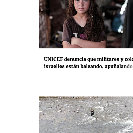
DERECHOS HUMANOS
INTERNACIONAL
UNICEF denuncia que militares y co
israelíes están baleando, apuñalando
rociando con gas pimienta a menore
palestinos en la Cisjordania ocupada
ACTIVISMO
ASTURIAS
BIODIVERSIDAD
CONSERVACIÓN