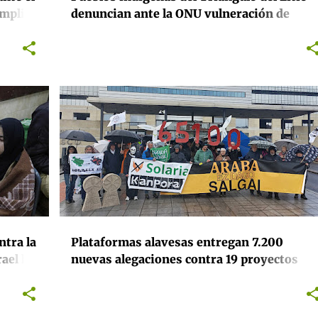
umplir
denuncian ante la ONU vulneración de
uas
derechos y falta de consulta previa en
proyectos mineros
ACTIVISMO
ENERGÍA
EUSKADI
MEDIOAMBIENTE
ntra la
Plataformas alavesas entregan 7.200
rael ha
nuevas alegaciones contra 19 proyectos
” de
fotoltaicos de Solaria y convocan una gran
las
marcha de protesta para el 23 de mayo
 de