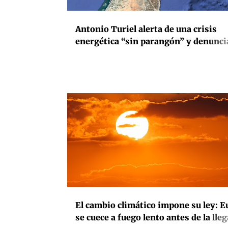
Antonio Turiel alerta de una crisis
energética “sin parangón” y denunci
“silencio radio” ante el colapso del 
petrolífero
CAMBIO CLIMÁTICO
INTERNACIONAL
MEDIOAMBIENTE
El cambio climático impone su ley: E
se cuece a fuego lento antes de la lle