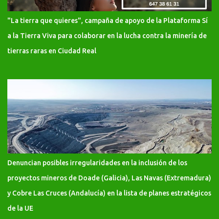
"La tierra que quieres", campaña de apoyo de la Plataforma Sí
a la Tierra Viva para colaborar en la lucha contra la minería de
tierras raras en Ciudad Real
Denuncian posibles irregularidades en la inclusión de los
proyectos mineros de Doade (Galicia), Las Navas (Extremadura)
y Cobre Las Cruces (Andalucía) en la lista de planes estratégicos
de la UE