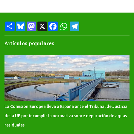
S
B
M
X
F
W
T
h
l
a
a
h
e
a
u
s
c
a
l
r
e
t
e
t
e
Artículos populares
e
s
o
b
s
g
k
d
o
A
r
y
o
o
p
a
n
k
p
m
La Comisión Europea lleva a España ante el Tribunal de Justicia
de la UE por incumplir la normativa sobre depuración de aguas
residuales