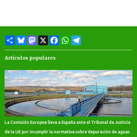
S
B
M
X
F
W
T
h
l
a
a
h
e
a
u
s
c
a
l
r
e
t
e
t
e
Artículos populares
e
s
o
b
s
g
k
d
o
A
r
y
o
o
p
a
n
k
p
m
La Comisión Europea lleva a España ante el Tribunal de Justicia
de la UE por incumplir la normativa sobre depuración de aguas