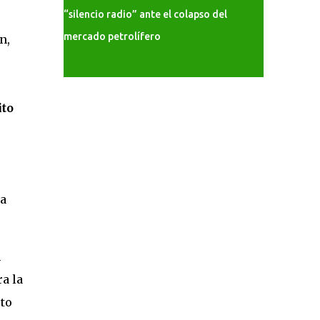
“silencio radio” ante el colapso del
mercado petrolífero
n,
ito
la
m
a la
sto