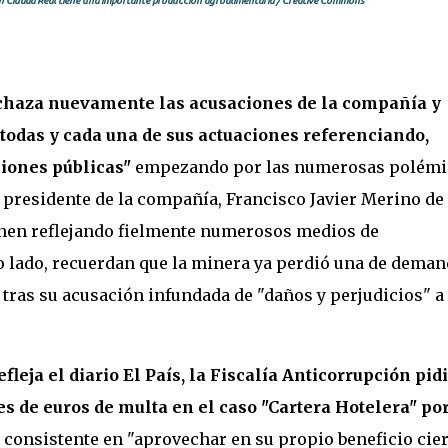
s en Ciudad Real tiene una importante producción agroalimentaria / Creative Commons
chaza nuevamente las acusaciones de la compañía y
todas y cada una de sus actuaciones referenciando,
ciones públicas"
empezando por las numerosas polémi
 presidente de la compañía, Francisco Javier Merino de 
nen reflejando fielmente numerosos medios de
o lado, recuerdan que la minera ya perdió una de deman
va tras su acusación infundada de "daños y perjudicios" a 
fleja el diario El País, la Fiscalía Anticorrupción pid
es de euros de multa en el caso "Cartera Hotelera" por
consistente en "aprovechar en su propio beneficio cier