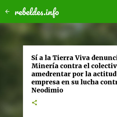
rebeldes.info
Sí a la Tierra Viva denun
Minería contra el colectiv
amedrentar por la actitud
empresa en su lucha contra
Neodimio