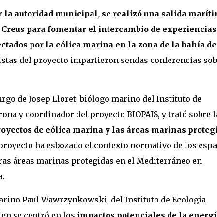
 la autoridad municipal, se realizó una salida marít
e Creus para fomentar el intercambio de experiencias
ectados por la eólica marina en la zona de la bahía de
ialistas del proyecto impartieron sendas conferencias so
rgo de Josep Lloret, biólogo marino del Instituto de
rona y coordinador del proyecto BIOPAIS, y trató sobre l
royectos de eólica marina y las áreas marinas proteg
proyecto ha esbozado el contexto normativo de los esp
tras áreas marinas protegidas en el Mediterráneo en
a.
arino Paul Wawrzynkowski, del Instituto de Ecología
ien se centró en los
impactos potenciales de la energí