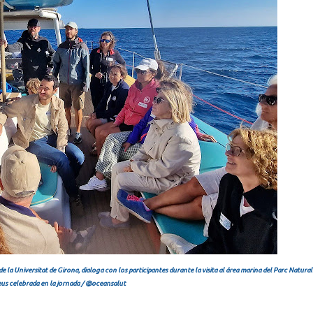
la Universitat de Girona, dialoga con los participantes durante la visita al área marina del Parc Natural
eus celebrada en la jornada / @oceansalut