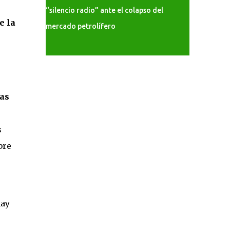
“silencio radio” ante el colapso del
e la
mercado petrolífero
eas
s
bre
hay