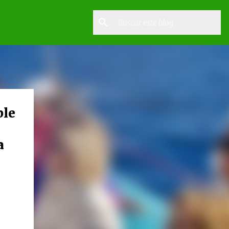
ble
a