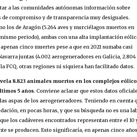
citar a las comunidades autónomas información sobre
es de compromiso y de transparencia muy desiguales.
 los de Aragón (5.264 aves y murciélagos muertos en
l mismo periodo), ambas con una alta implantación eólic
a: apenas cinco muertes pese a que en 2021 sumaba casi
varra juntas (4.002 aerogeneradores en Galicia, 2.804
la FCQ, otras regiones ni siquiera han facilitado datos.
evela 8.823 animales muertos en los complejos eólico
ltimos 5 años
. Conviene aclarar que estos datos oficial
 las aspas de los aerogeneradores. Teniendo en cuenta 
ación, en pocas horas, y que su búsqueda no es una la
 que los cadáveres encontrados representan entre el 10 y
te se producen. Esto significaría, en apenas cinco años