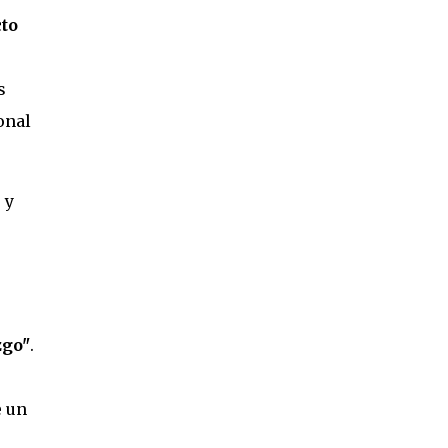
cto
s
onal
, y
zgo"
.
e un