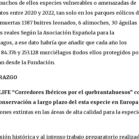
 muchos de ellos especies vulnerables o amenazadas de
tos entre 2020 y 2022, tan solo en los parques eólicos d
uertas 1387 buitres leonados, 6 alimoches, 30 águilas
os reales Según la Asociación Española para la
agos, a ese dato habría que añadir que cada año los
4.376 y 253.128 murciélagos (todos ellos protegidos por
an desde la Fundación.
TRAZGO
 LIFE “Corredores Ibéricos por el quebrantahuesos” c
conservación a largo plazo del esta especie en Europa
nes extintas en las áreas de alta calidad para la especi
visión histórica y al intenso trabajo preparatorio realiza