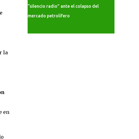
“silencio radio” ante el colapso del
e
mercado petrolífero
 la
on
e en
do