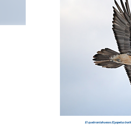
El quebrantahuesos (Gyapetus barbat