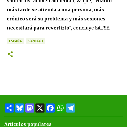
sanitarios también aumentan, ya que, "
cuanto
más tarde se atienda a una persona, más
crónico será su problema y más sesiones
necesitará para revertirlo
", concluye SATSE.
ESPAÑA
SANIDAD
S
B
M
X
F
W
T
h
l
a
a
h
e
a
u
s
c
a
l
r
e
t
e
t
e
Artículos populares
e
s
o
b
s
g