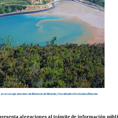
s, en el concejo asturiano de Belmonte de Miranda / Coordinadora Ecoloxista d'Asturies
 presenta alegaciones al trámite de información públ