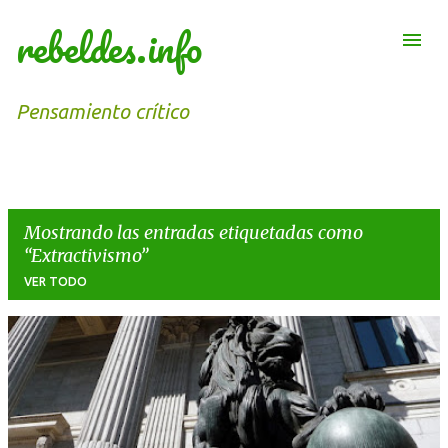
rebeldes.info
Ir al contenido principal
Pensamiento crítico
Mostrando las entradas etiquetadas como
Extractivismo
VER TODO
E
n
t
r