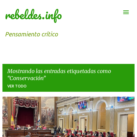
rebeldes.info
Ir al contenido principal
Pensamiento crítico
Mostrando las entradas etiquetadas como
Conservación
VER TODO
E
n
t
r